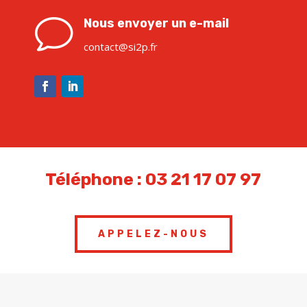
v
Nous envoyer un e-mail
contact@si2p.fr
Téléphone :
03 21 17 07 97
APPELEZ-NOUS