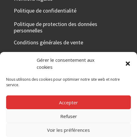
Politique de confidentialité
Politique de protection des données
personnelles
Conditions générales de vente
Taux de réussite 2025-2026
Gérer le consentement aux
Votre avis nous intéresse
cookies
Certificat Qualiopi
Nous utilisons des cookies pour optimiser notre site web et notre
service.
RÉSEAUX SOCIAUX
Accepter
Refuser
Voir les préférences